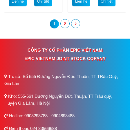
Liên hệ
Chi tiết
Liên hệ
Chi tiết
1
2
CÔNG TY CỔ PHẦN EPIC VIỆT NAM
EPIC VIETNAM JOINT STOCK COPANY
Trụ sở: Số 555 Đường Nguyễn Đức Thuận, TT TRâu Quỳ,
Gia Lâm
Kho: 555-561 Đường Nguyễn Đức Thuận, TT Trâu quỳ,
Huyện Gia Lâm, Hà Nội
Hotline: 0903293788 - 0904893488
Điện thoại: 024 33966688