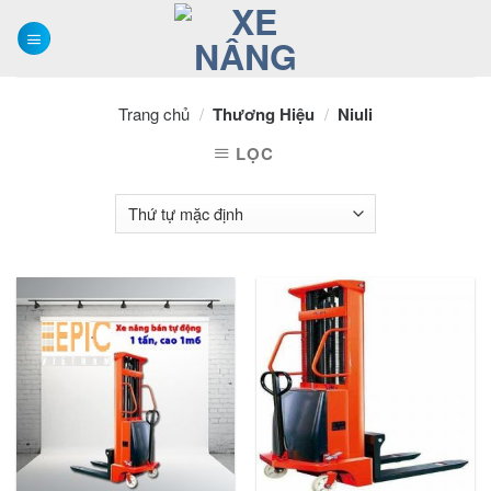
Skip
to
content
Trang chủ
/
Thương Hiệu
/
Niuli
LỌC