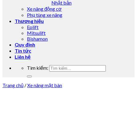
Nhật bản
Xe nâng động cơ
Phụ tùng xe nâng
Thương hiệu
Eplift
Mitsulift
Bishamon
Quy định
Tin tức
Liên hệ
Tìm kiếm:
Trang chủ
/
Xe nâng mặt bàn