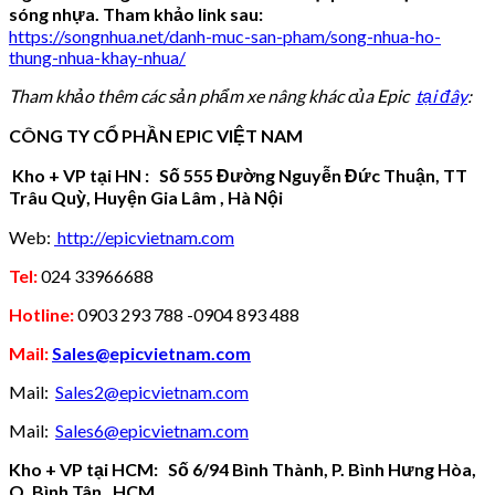
sóng nhựa. Tham khảo link sau:
https://songnhua.net/danh-muc-san-pham/song-nhua-ho-
thung-nhua-khay-nhua/
Tham khảo thêm các sản phẩm xe nâng khác của Epic
tại đây
:
CÔNG TY CỔ PHẦN EPIC VIỆT NAM
Kho + VP tại HN : Số 555 Đường Nguyễn Đức Thuận, TT
Trâu Quỳ, Huyện Gia Lâm , Hà Nội
Web:
http://epicvietnam.com
Tel:
024 33966688
Hotline:
0903 293 788 -0904 893 488
Mail:
Sales@epicvietnam.com
Mail:
Sales2@epicvietnam.com
Mail:
Sales6@epicvietnam.com
Kho + VP tại HCM: Số 6/94 Bình Thành, P. Bình Hưng Hòa,
Q. Bình Tân , HCM