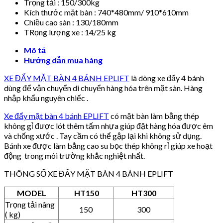
Trọng tải : 150/300kg
Kích thước mặt bàn : 740*480mm/ 910*610mm
Chiều cao sàn : 130/180mm
TRọng lượng xe : 14/25 kg
Mô tả
Hướng dẫn mua hàng
XE ĐẨY MẶT BÀN 4 BÁNH EPLIFT
là dòng xe đẩy 4 bánh
dùng để vận chuyển di chuyển hàng hóa trên mặt sàn. Hàng
nhập khẩu nguyên chiếc .
Xe đẩy mặt bàn 4 bánh EPLIFT
có mặt bàn làm bằng thép
không gỉ được lót thêm tấm nhựa giúp đặt hàng hóa được êm
và chống xước . Tay cầm có thể gập lại khi không sử dụng.
Bánh xe được làm bằng cao su bọc thép không rỉ giúp xe hoạt
động trong môi trường khắc nghiệt nhất.
THÔNG SỐ XE ĐẨY MẶT BÀN 4 BÁNH EPLIFT
MODEL
HT150
HT300
Trọng tải nâng
150
300
( kg)