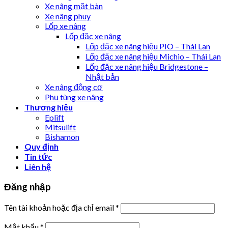
Xe nâng mặt bàn
Xe nâng phuy
Lốp xe nâng
Lốp đặc xe nâng
Lốp đặc xe nâng hiệu PIO – Thái Lan
Lốp đặc xe nâng hiệu Michio – Thái Lan
Lốp đặc xe nâng hiệu Bridgestone –
Nhật bản
Xe nâng động cơ
Phụ tùng xe nâng
Thương hiệu
Eplift
Mitsulift
Bishamon
Quy định
Tin tức
Liên hệ
Đăng nhập
Tên tài khoản hoặc địa chỉ email
*
Mật khẩu
*