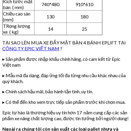
Kích tước mặt
740*480
910*610
bàn ( mm)
Chiều cao sàn
130
180
(mm)
TRọng lượng
14
25
xe ( kg)
TẠI SAO LÊN MUA XE ĐẨY MẶT BÀN 4 BÁNH EPLIFT TẠI
CÔNG TY EPIC VIỆT NAM
?
▸ Sản phẩm được nhập khẩu chính hãng, có cam kết từ Epic
Việt nam
▸ Mẫu mã đa dạng, đáp ứng tối đa từng nhu cầu khác nhau của
quý khách.
▸ Chính sách hậu mãi, bảo hành tận tình, uy tín.
▸ Có thể đến kho xem trực tiếp sản phẩm trước khi chọn mua.
Epic tự hào là thương hiệu uy tín hơn 17 năm cung cấp các sản
phẩm xe nâng chất lượng cao, được tin tưởng bởi người dùng!
Ngoài ra chúng tôi còn sản xuất các loại pallet nhựa và