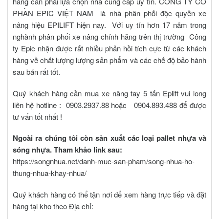
hàng cần phải lựa chọn nhà cung cấp uy tín. CÔNG TY CỔ
PHẦN EPIC VIỆT NAM là nhà phân phối độc quyền xe
nâng hiệu EPILIFT hiện nay. Với uy tín hơn 17 năm trong
nghành phân phối xe nâng chính hãng trên thị trường Công
ty Epic nhận được rất nhiều phản hồi tích cực từ các khách
hàng về chất lượng lượng sản phẩm và các chế độ bảo hành
sau bán rất tốt.
Quý khách hàng cần mua xe nâng tay 5 tấn Eplift vui long
liên hệ hotline : 0903.2937.88 hoặc 0904.893.488 để được
tư vấn tốt nhất !
Ngoài ra chúng tôi còn sản xuất các loại pallet nhựa và
sóng nhựa. Tham khảo link sau:
https://songnhua.net/danh-muc-san-pham/song-nhua-ho-
thung-nhua-khay-nhua/
Quý khách hàng có thể tận nơi để xem hàng trực tiếp và đặt
hàng tại kho theo Địa chỉ: