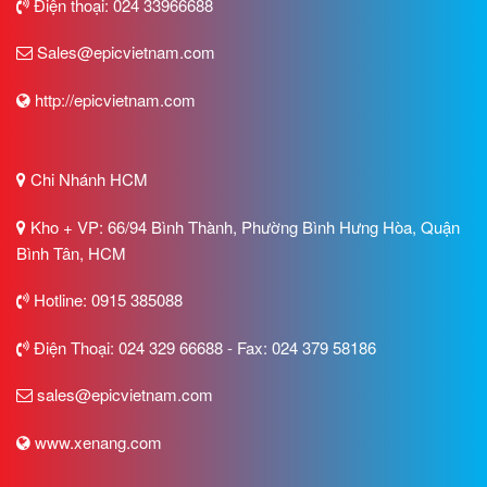
Điện thoại: 024 33966688
Sales@epicvietnam.com
http://epicvietnam.com
Chi Nhánh HCM
Kho + VP: 66/94 Bình Thành, Phường Bình Hưng Hòa, Quận
Bình Tân, HCM
Hotline: 0915 385088
Điện Thoại: 024 329 66688 - Fax: 024 379 58186
sales@epicvietnam.com
www.xenang.com