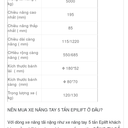
5000
kg)
Chiều nâng cao
195
nhất (mm)
Chiều nâng thấp
85
nhất ( mm)
Chiều dài càng
115/1220
nâng ( mm)
CHiều rộng càng
550/685
nâng ( mm)
Kích thước bánh
Φ 180*52
lái ( mm)
Kích thước bánh
Φ 80*70
càng (mm)
Trọng lượng xe (
120/130
kg)
NÊN MUA XE NÂNG TAY 5 TẤN EPILIFT Ở ĐÂU?
Với dòng xe nâng tải nặng như xe nâng tay 5 tấn Eplift khách