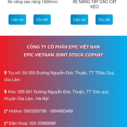
Xe nâng cao nâng 1600mm
XE NÂNG TAY CAO CẮT
KÉO
Liên hệ
Chi tiết
Liên hệ
Chi tiết
CÔNG TY CỔ PHẦN EPIC VIỆT NAM
EPIC VIETNAM JOINT STOCK COPANY
Trụ sở: Số 555 Đường Nguyễn Đức Thuận, TT TRâu Quỳ,
Gia Lâm
Kho: 555-561 Đường Nguyễn Đức Thuận, TT Trâu quỳ,
Huyện Gia Lâm, Hà Nội
Hotline: 0903293788 - 0904893488
Điện thoại: 024 33966688