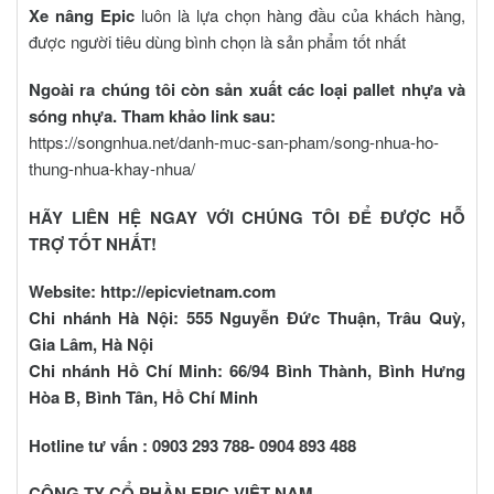
Xe nâng Epic
luôn là lựa chọn hàng đầu của khách hàng,
được người tiêu dùng bình chọn là sản phẩm tốt nhất
Ngoài ra chúng tôi còn sản xuất các loại pallet nhựa và
sóng nhựa. Tham khảo link sau:
https://songnhua.net/danh-muc-san-pham/song-nhua-ho-
thung-nhua-khay-nhua/
HÃY LIÊN HỆ NGAY VỚI CHÚNG TÔI ĐỂ ĐƯỢC HỖ
TRỢ TỐT NHẤT!
Website: http://epicvietnam.com
Chi nhánh Hà Nội: 555 Nguyễn Đức Thuận, Trâu Quỳ,
Gia Lâm, Hà Nội
Chi nhánh Hồ Chí Minh: 66/94 Bình Thành, Bình Hưng
Hòa B, Bình Tân, Hồ Chí Minh
Hotline tư vấn : 0903 293 788- 0904 893 488
CÔNG TY CỔ PHẦN EPIC VIỆT NAM