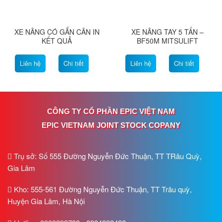
XE NÂNG CÓ GẮN CÂN IN
XE NÂNG TAY 5 TẤN –
KẾT QUẢ
BF50M MITSULIFT
Liên hệ
Chi tiết
Liên hệ
Chi tiết
CÔNG TY CỔ PHẦN EPIC VIỆT NAM
EPIC VIETNAM JOINT STOCK COPANY
Trụ sở: Số 555 Đường Nguyễn Đức Thuận, TT TRâu Quỳ,
Gia Lâm
Kho: 555-561 Đường Nguyễn Đức Thuận, TT Trâu quỳ,
Huyện Gia Lâm, Hà Nội