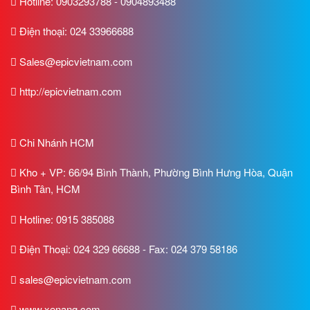
Hotline: 0903293788 - 0904893488
Điện thoại: 024 33966688
Sales@epicvietnam.com
http://epicvietnam.com
Chi Nhánh HCM
Kho + VP: 66/94 Bình Thành, Phường Bình Hưng Hòa, Quận
Bình Tân, HCM
Hotline: 0915 385088
Điện Thoại: 024 329 66688 - Fax: 024 379 58186
sales@epicvietnam.com
www.xenang.com