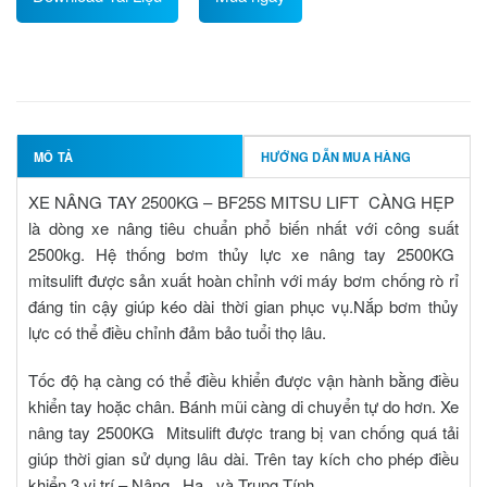
MÔ TẢ
HƯỚNG DẪN MUA HÀNG
XE NÂNG TAY 2500KG – BF25S MITSU LIFT CÀNG HẸP
là dòng xe nâng tiêu chuẩn phổ biến nhất với công suất
2500kg. Hệ thống bơm thủy lực
xe nâng tay 2500KG
mitsulift
được sản xuất hoàn chỉnh với máy bơm chống rò rỉ
đáng tin cậy giúp kéo dài thời gian phục vụ.Nắp bơm thủy
lực có thể điều chỉnh đảm bảo tuổi thọ lâu.
Tốc độ hạ càng có thể điều khiển được vận hành bằng điều
khiển tay hoặc chân. Bánh mũi càng di chuyển tự do hơn.
Xe
nâng tay 2500KG Mitsulift
được trang bị van chống quá tải
giúp thời gian sử dụng lâu dài. Trên tay kích cho phép điều
khiển 3 vị trí – Nâng , Hạ , và Trung Tính.