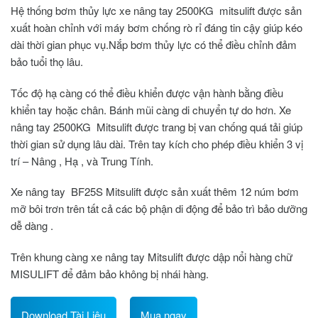
Hệ thống bơm thủy lực
xe nâng tay 2500KG mitsulift
được sản
xuất hoàn chỉnh với máy bơm chống rò rỉ đáng tin cậy giúp kéo
dài thời gian phục vụ.Nắp bơm thủy lực có thể điều chỉnh đảm
bảo tuổi thọ lâu.
Tốc độ hạ càng có thể điều khiển được vận hành bằng điều
khiển tay hoặc chân. Bánh mũi càng di chuyển tự do hơn.
Xe
nâng tay 2500KG Mitsulift
được trang bị van chống quá tải giúp
thời gian sử dụng lâu dài. Trên tay kích cho phép điều khiển 3 vị
trí – Nâng , Hạ , và Trung Tính.
Xe nâng tay BF25S Mitsulift
được sản xuất thêm 12 núm bơm
mỡ bôi trơn trên tất cả các bộ phận di động để bảo trì bảo dưỡng
dễ dàng .
Trên khung càng xe nâng tay Mitsulift được dập nổi hàng chữ
MISULIFT để đảm bảo không bị nhái hàng.
Download Tài Liệu
Mua ngay