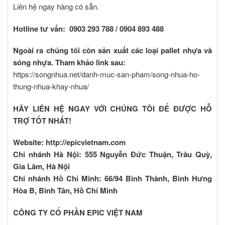
Liên hệ ngay hàng có sẵn.
Hotline tư vấn: 0903 293 788 / 0904 893 488
Ngoài ra chúng tôi còn sản xuất các loại pallet nhựa và
sóng nhựa. Tham khảo link sau:
https://songnhua.net/danh-muc-san-pham/song-nhua-ho-
thung-nhua-khay-nhua/
HÃY LIÊN HỆ NGAY VỚI CHÚNG TÔI ĐỂ ĐƯỢC HỖ
TRỢ TỐT NHẤT!
Website: http://epicvietnam.com
Chi nhánh Hà Nội: 555 Nguyễn Đức Thuận, Trâu Quỳ,
Gia Lâm, Hà Nội
Chi nhánh Hồ Chí Minh: 66/94 Bình Thành, Bình Hưng
Hòa B, Bình Tân, Hồ Chí Minh
CÔNG TY CỔ PHẦN EPIC VIỆT NAM