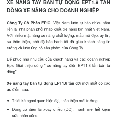
XE NÂNG TAY BÁN TỰ ĐỘNG EPT1.8 TẤN
DÒNG XE NÂNG CHO DOANH NGHIỆP
Công Ty Cổ Phần EPIC
Việt Nam luôn tự hào nhiều năm
liền là
nhà phân phối nhập khẩu xe nâng lớn nhất Việt Nam.
Với nhiều mặt hàng xe nâng chất lượng, mẫu mã đẹp, uy tín,
sự thân thiện, chế độ bảo hành tốt đã giúp khách hàng tin
tưởng và luôn ủng hộ sản phẩm của Công Ty
Để phục nhụ nhu cầu của khách hàng và các doanh nghiệp
Epic Giới thiệu dòng ”
xe nâng tay điện EPT1.8 tấn bán tự
động”
Xe nâng tay bán tự động EPT1.8 tấn
đời mới nhất có các
ưu điểm sau:
Thiết kế ngoại quan hiện đại, thân thiện môi trường.
Động cơ điện lái xoay chiều (DC): mạnh mẽ, tiết kiệm
sức nhân công.